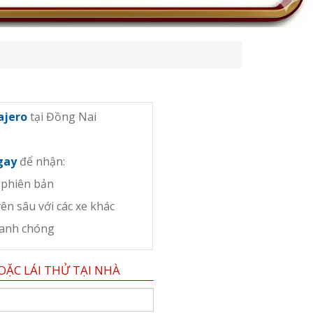
Pajero
tại Đồng Nai
ngay
để nhận:
 phiên bản
ên sâu với các xe khác
hanh chóng
OẶC LÁI THỬ TẠI NHÀ