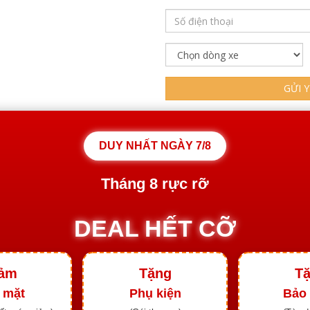
GỬI 
DUY NHẤT NGÀY
7/8
Tháng
8
rực rỡ
DEAL HẾT CỠ
ảm
Tặng
T
 mặt
Phụ kiện
Bảo