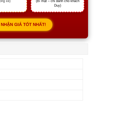
òng xe)
(Bí mật – chỉ dành cho khách
Duy)
Ể NHẬN GIÁ TỐT NHẤT!