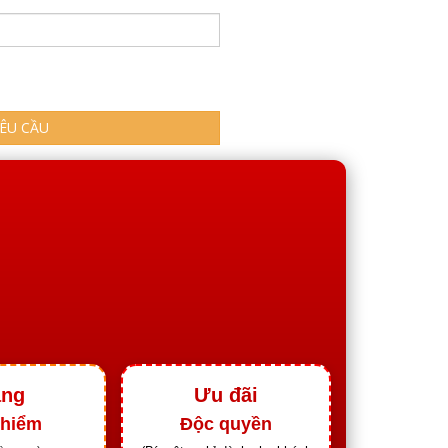
YÊU CẦU
ặng
Ưu đãi
 hiểm
Độc quyền