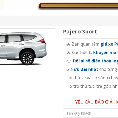
Pajero Sport
🚗 Bạn quan tâm
giá xe 
🔥 Đặc biệt là
khuyến mãi
👉
Để lại số điện thoại 
Giá
ưu đãi nhất
cho từng
Lái thử xe và so sánh chuy
Hỗ trợ thủ tục, trả góp n
YÊU CẦU BÁO GIÁ H