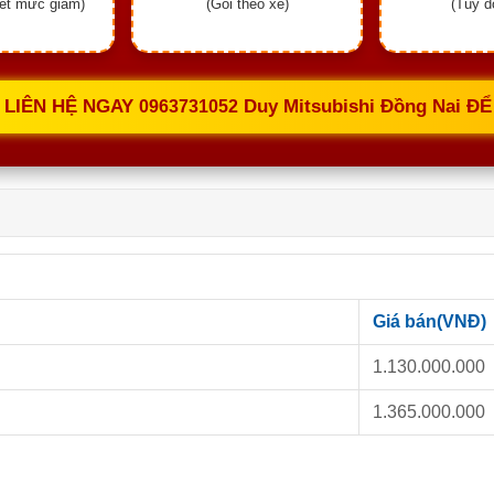
iết mức giảm)
(Gói theo xe)
(Tùy d
 LIÊN HỆ NGAY
Duy Mitsubishi Đồng Nai Đ
0963731052
Giá bán(VNĐ)
1.130.000.000
1.365.000.000