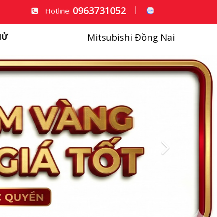
0963731052
|
Hotline:
Mitsubishi Đồng Nai
HỬ
Next