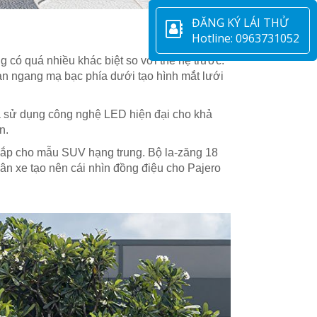
ĐĂNG KÝ LÁI THỬ
Hotline: 0963731052
 có quá nhiều khác biệt so với thế hệ trước.
an ngang mạ bạc phía dưới tạo hình mắt lưới
ua sử dụng công nghệ LED hiện đại cho khả
n.
 bắp cho mẫu SUV hạng trung. Bộ la-zăng 18
n xe tạo nên cái nhìn đồng điệu cho Pajero