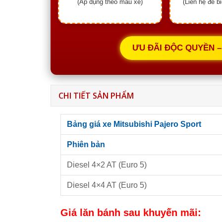
(Áp dụng theo mẫu xe)
(Liên hệ để b
ƯU ĐÃI ĐỘC QUYỀN –
CHI TIẾT SẢN PHẨM
Bảng giá xe Mitsubishi Pajero Sport
Phiên bản
Diesel 4×2 AT (Euro 5)
Diesel 4×4 AT (Euro 5)
Giá lăn bánh sau khuyến mãi: