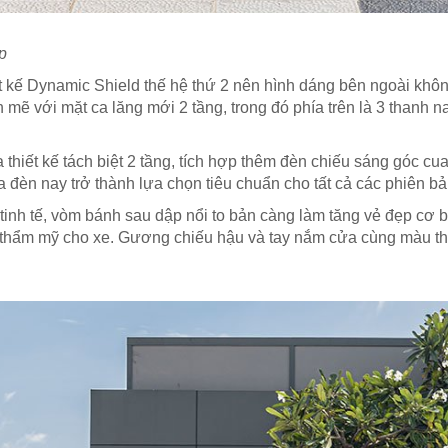
p
t kế Dynamic Shield thế hệ thứ 2 nên hình dáng bên ngoài không
ẽ với mặt ca lăng mới 2 tầng, trong đó phía trên là 3 thanh n
hiết kế tách biệt 2 tầng, tích hợp thêm đèn chiếu sáng góc c
 đèn nay trở thành lựa chọn tiêu chuẩn cho tất cả các phiên bả
tinh tế, vòm bánh sau dập nổi to bản càng làm tăng vẻ đẹp cơ
h thẩm mỹ cho xe. Gương chiếu hậu và tay nắm cửa cùng màu thâ