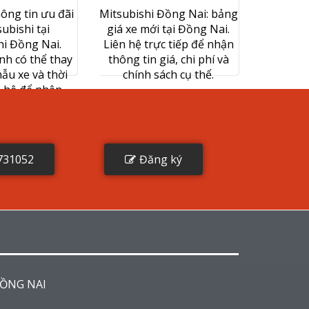
ông tin ưu đãi
Mitsubishi Đồng Nai: bảng
ubishi tại
giá xe mới tại Đồng Nai.
hi Đồng Nai.
Liên hệ trực tiếp để nhận
nh có thể thay
thông tin giá, chi phí và
ẫu xe và thời
chính sách cụ thể.
n hệ để nhận
ách cụ thể.
731052
Đăng ký
ĐỒNG NAI