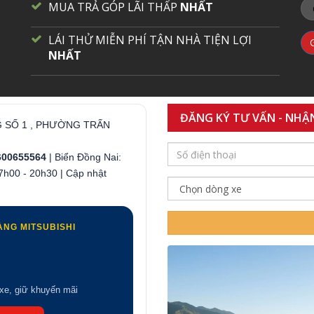
MUA TRẢ GÓP LÃI THẤP
NHẤT
LÁI THỬ MIỄN PHÍ TẬN NHÀ TIỆN LỢI
NHẤT
ĐĂNG KÝ TƯ VẤN - NHẬ
G SỐ 1 , PHƯỜNG TRẤN
600655564
| Biển Đồng Nai:
 7h00 - 20h30 | Cập nhật
ÀNG MITSUBISHI
 xe, giữ khuyến mãi