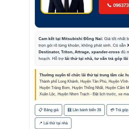
📞
096373
Cam kết tại Mitsubishi Đồng Nai:
Giá tốt nhất b
trọn gói rõ từng khoản, không phát sinh. Có sẵn
X
Destinator, Triton, Attrage, xpander-cross
đủ m
hoạch. Hỗ trợ
lái thử tại nhà, tư vấn trả góp lã
Thường xuyên tổ chức lái thử tại trung tâm các h
Thành phố Long Khánh, Huyện Tân Phú, Huyện Vĩnh
Huyện Trảng Bom, Huyện Thống Nhất, Huyện Cẩm M
Xuân Lộc, Huyện Nhơn Trạch - Đặt lịch trước, xe ma
📋 Bảng giá
🧮 Lăn bánh biển 39
💳 Trả góp 
📍 Lái thử tại nhà