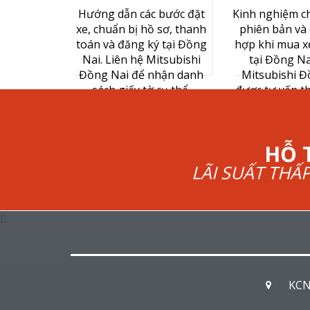
Hướng dẫn các bước đặt
Kinh nghiệm c
xe, chuẩn bị hồ sơ, thanh
phiên bản và 
toán và đăng ký tại Đồng
hợp khi mua x
Nai. Liên hệ Mitsubishi
tại Đồng Na
Đồng Nai để nhận danh
Mitsubishi Đ
sách giấy tờ cụ thể.
được tư vấn t
HỖ 
LÃI SUẤT THẤ
KCN