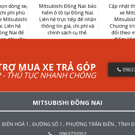
họn dòng xe,
Mitsubishi Đồng Nai: bảo
Cập nhật th
chi phí phù
hiểm ô tô tại Đồng Nai.
xe Mits
e Mitsubishi
Liên hệ trực tiếp để nhận
Mitsubis
i. Liên hệ
thông tin giá, chi phí và
Chương trì
ồng Nai để
chính sách cụ thể.
đổi theo m
heo nhu cầu.
điểm; liê
chính s
TRỢ MUA XE TRẢ GÓP
0963
P - THỦ TỤC NHANH CHÓNG
MITSUBISHI ĐỒNG NAI
 BIÊN HOÀ 1 , ĐƯỜNG SỐ 1 , PHƯỜNG TRẤN BIÊN , TỈNH 
0963731052