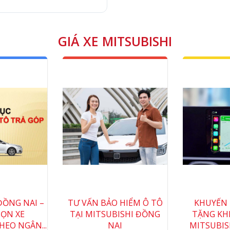
GIÁ XE MITSUBISHI
ĐỒNG NAI –
TƯ VẤN BẢO HIỂM Ô TÔ
KHUYẾN 
HỌN XE
TẠI MITSUBISHI ĐỒNG
TẶNG KHI
HEO NGÂN...
NAI
MITSUBIS