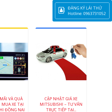
ĐĂNG KÝ LÁI THỬ
Hotline: 0963731052
MÃI VÀ QUÀ
CẬP NHẬT GIÁ XE
 MUA XE TẠI
MITSUBISHI – TƯ VẤN
HI ĐỒNG NAI
TRỰC TIẾP TẠI...