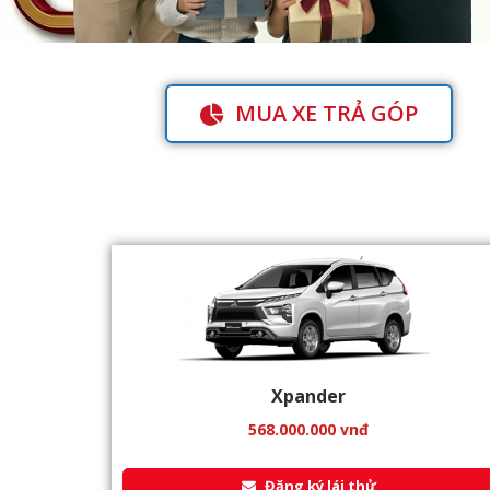
MUA XE TRẢ GÓP
Xpander
568.000.000
vnđ
Đăng ký lái thử