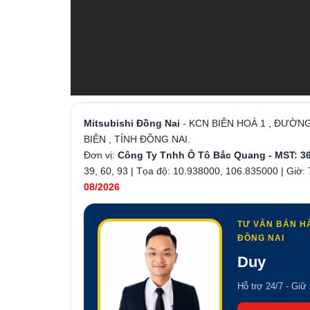
Mitsubishi Đồng Nai
- KCN BIÊN HOÀ 1 , ĐƯỜN
BIÊN , TỈNH ĐỒNG NAI.
Đơn vị:
Công Ty Tnhh Ô Tô Bắc Quang - MST: 3
39, 60, 93 | Tọa độ: 10.938000, 106.835000 | Giờ:
08/2026
TƯ VẤN BÁN H
ĐỒNG NAI
Duy
Hỗ trợ 24/7 - Giữ