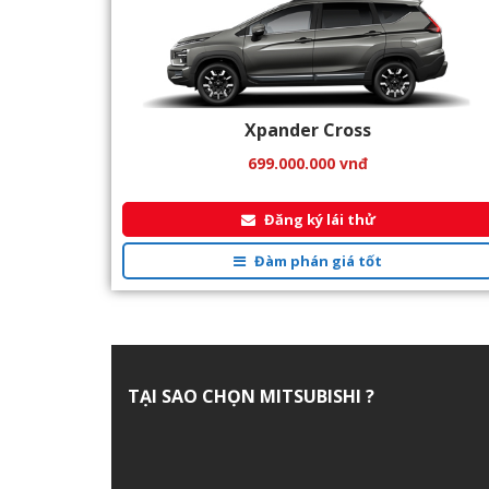
Xpander Cross
699.000.000
vnđ
Đăng ký lái thử
Đàm phán giá tốt
TẠI SAO CHỌN MITSUBISHI
?