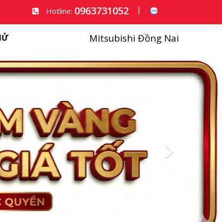
0963731052
|
Hotline:
Mitsubishi Đồng Nai
HỬ
Next