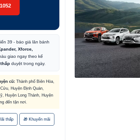
1052
iển 39 - báo giá lăn bánh
pander, Xforce,
àu giao ngay theo kế
i thấp
duyệt trong ngày.
uyện cũ:
Thành phố Biên Hòa,
 Cửu, Huyện Định Quán,
ỹ, Huyện Long Thành, Huyện
ng đến tận nơi.
lãi thấp
🎁 Khuyến mãi