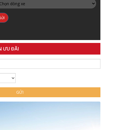
N ƯU ĐÃI
GỬI